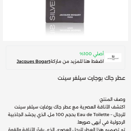
أصلي 100%
اضغط هنا للمزيد من ماركة
Jacques Bogart
عطر جاك بوجارت سيلفر سينت
وصف المنتج:
اكتشف الأناقة العصرية مع
عطر جاك بوغارت سيلفر سينت
للرجال – Eau de Toilette بحجم 100 مل
، الذي يجسّد الجاذبية
الرجولية في أبهى صورها.
تم تصميم هذا العطر للرجل العصري الذي يقدّر الأناقة والقوة