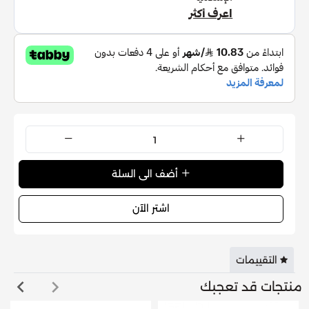
العلامة التجارية:
جاك بوغارت – Jacques Bogart
الفئة:
أو دي تواليت (Eau de Toilette)
الحجم:
100 مل
الجنس:
رجالي
الطابع العطري:
خشبي – حمضي – توابلي
أضف الى السلة
اشتر الآن
التقييمات
منتجات قد تعجبك