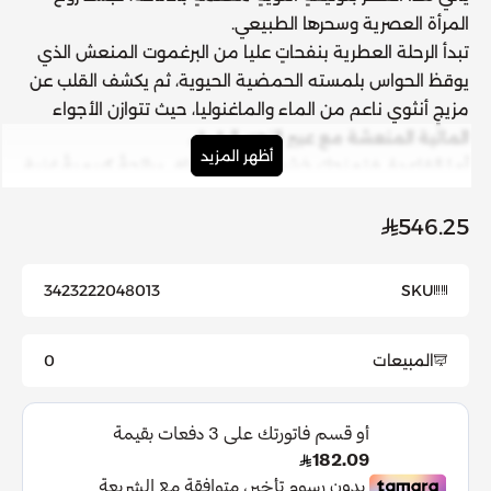
المرأة العصرية وسحرها الطبيعي.
تبدأ الرحلة العطرية بنفحاتٍ عليا من
البرغموت
المنعش الذي
يوقظ الحواس بلمسته الحمضية الحيوية، ثم يكشف القلب عن
مزيجٍ أنثوي ناعم من
الماء والماغنوليا
، حيث تتوازن الأجواء
المائية المنعشة مع عبير الزهور الرقيق.
أظهر المزيد
أما القاعدة، فتمنحكِ
خشب الصندل
الدافئ رائحةً كريميةً غنية
تدوم طويلاً وتترك أثرًا من الرقي والجاذبية.
المكونات الأساسية:
546.25
النفحات العليا: البرغموت
الفئة:
العطور النسائية
3423222048013
SKU
القلب: الماغنوليا والماء
القاعدة: خشب الصندل
المبيعات
0