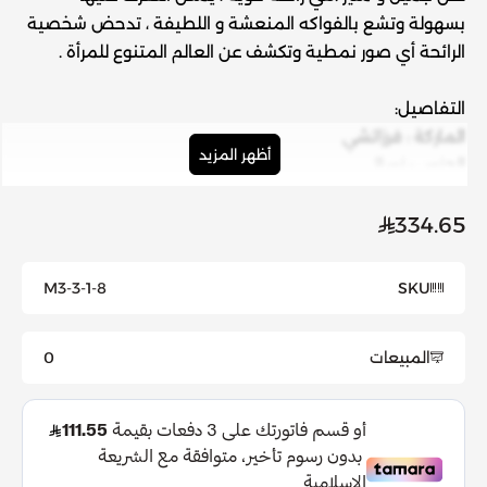
بسهولة وتشع بالفواكه المنعشة و اللطيفة ، تدحض شخصية
الرائحة أي صور نمطية وتكشف عن العالم المتنوع للمرأة .
التفاصيل:
الماركة
: فرزاتشي
أظهر المزيد
الجنس
: نسائي
نوع المنتج
: عطور
شخصية عطرك
: حيوية
334.65
العائلة العطرية
: فاكهية
الحجم
: 100 مل
M3-3-1-8
SKU
سنة الإصدار
: 2017
المكونات
: شربات الكشمش الأسود، تفاح جراني، ورود الإغليتين،
المبيعات
0
الياسمين، الخوخ، الباتشولي، الأخشاب البيضاء الناعمة، المسك.
نسبة التركيز
: أو دي بارفيوم
النوتات:
النوتات العُليا
: شربات الكشمش الأسود، تفاح جراني.