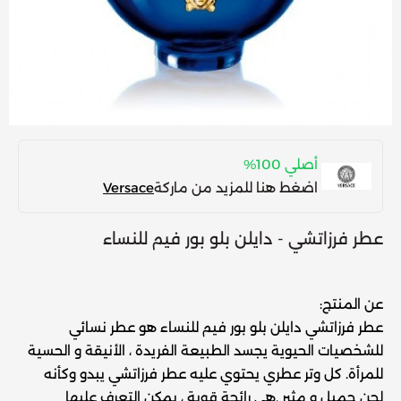
أصلي 100%
اضغط هنا للمزيد من ماركة
Versace
عطر فرزاتشي - دايلن بلو بور فيم للنساء
عن المنتج:
عطر فرزاتشي دايلن بلو بور فيم للنساء هو عطر نسائي
للشخصيات الحيوية يجسد الطبيعة الفريدة ، الأنيقة و الحسية
للمرأة. كل وتر عطري يحتوي عليه عطر فرزاتشي يبدو وكأنه
لحن جميل و مثير .هي رائحة قوية ، يمكن التعرف عليها