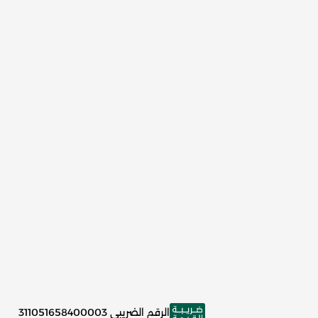
الرقم الضريبي
311051658400003