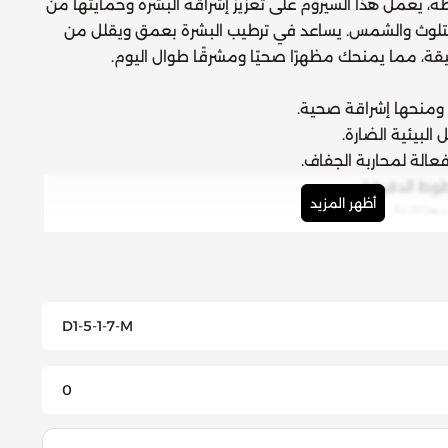
طة، يعمل هذا السيروم على تعزيز إشراقة البشرة وحمايتها من
 التلوث والشمس. يساعد في ترطيب البشرة بعمق ويقلل من
قة، مما يمنحك مظهرًا صحيًا ومشرقًا طوال اليوم.
 ومنحها إشراقة صحية.
البيئية الضارة.
الة لمحاربة الجفاف.
طوط الدقيقة.
أظهر المزيد
هنيًا على البشرة.
.
الفيتامينات والزيوت النباتية.
D1-5-1-7-M
0