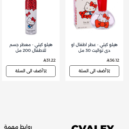
هيلو كيتي - عطر اطفال او
هيلو كيتي - معطر جسم
دي تواليت 30 مل
للاطفال 200 مل
31.22
36.12
أضف الى السلة
أضف الى السلة
روابط مهمة