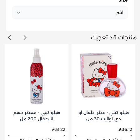
*
Size
منتجات قد تعجبك
هيلو كيتي - عطر اطفال او
هيلو كيتي - معطر جسم
دي تواليت 30 مل
للاطفال 200 مل
31.22
36.12