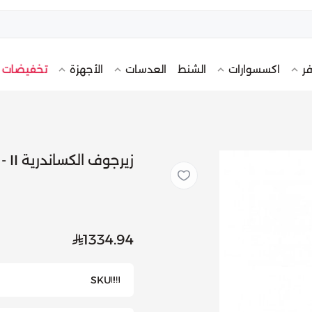
تخفيضات
فر
اكسسوارات
الشنط
العدسات
الأجهزة
زيرجوف الكساندرية II - او دي بريفيوم -50 مل
1334.94
SKU