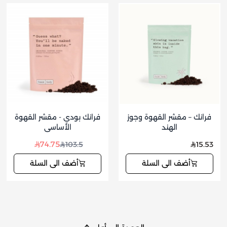
فرانك – مقشر القهوة وجوز
فرانك بودي - مقشر القهوة
الهند
الأساسي
74.75
103.5
15.53
أضف الى السلة
أضف الى السلة