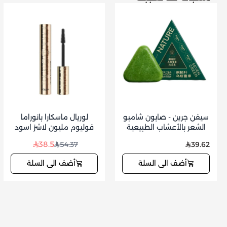
سيفن جرين - صابون شامبو
لوريال ماسكارا بانوراما
الشعر بالأعشاب الطبيعية
فوليوم مليون لاشز اسود
للعناية بفروة الرأس وتقوية
38.5
54.37
39.62
الشعر 125 جم
أضف الى السلة
أضف الى السلة