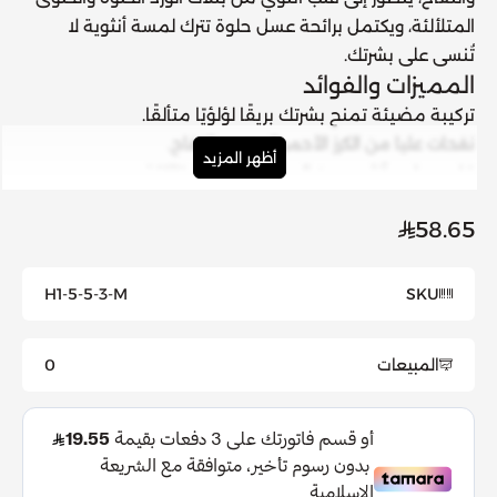
المتلألئة
، ويكتمل برائحة عسل حلوة تترك لمسة أنثوية لا
تُنسى على بشرتك.
المميزات والفوائد
تركيبة مضيئة تمنح بشرتك بريقًا لؤلؤيًا متألقًا.
نفحات عليا من الكرز الأحمر العصير والتفاح.
أظهر المزيد
قلب عطري أنثوي من الورد والحلوى المتلألئة.
قاعدة عطرية حلوة من العسل الناعم.
58.65
مثالي لإطلالة يومية أو مناسبات خاصة.
كيفية الاستخدام
للاستخدام الخارجي فقط.
H1-5-5-3-M
SKU
رشي المعطر على الجسم من مسافة
15 سم
.
المكونات
المبيعات
0
كحول مُحوَّل، ماء (Aqua)، عطر (Fragrance)، بروبيلين جليكول،
أكريلات/C10-30 ألكيل أكريلات كروسبوليمر، بنزوفينون-1، ميكا،
CI 77891 (ثاني أكسيد التيتانيوم)، ليمونين، لينالول، كومارين،
بوروسيليكات الكالسيوم والألومنيوم، كحول بنزيلي، أمينوميثيل
بروبانول، سيليكا، CI 77861 (أكسيد الحديد)، CI 77861 (أكسيد