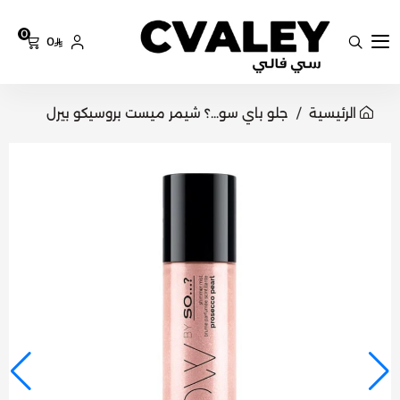
0
0
سي فالي
الرئيسية
جلو باي سو...؟ شيمر ميست بروسيكو بيرل