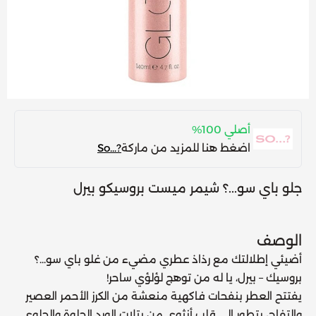
أصلي 100%
اضغط هنا للمزيد من ماركة
?...So
جلو باي سو...؟ شيمر ميست بروسيكو بيرل
الوصف
أضيئي إطلالتك مع
رذاذ عطري مضيء من غلو باي سو...؟
بروسيك – بيرل
، يا له من
توهج لؤلؤي ساحر
!
يفتتح العطر بنفحات فاكهية منعشة من
الكرز الأحمر العصير
والتفاح
، يتطور إلى قلب أنثوي من
بتلات الورد الحلوة والحلوى