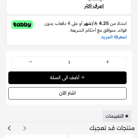
القصدير)، CI 17200 (أحمر D&C 33).
أضف الى السلة
اشتر الآن
التقييمات
منتجات قد تعجبك