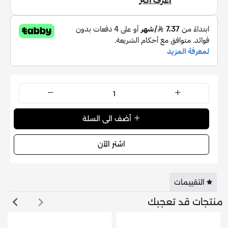
حمض الهيالورونيك
نياسيناميد
بانثينول
مستخلص زهرة زهرة الربيع المسائية
مستخلص جذر الأرقطيون
مستخلص ورقة صنوبر بالوسترينس
مستخلص جذر التوت البري
طريقة الاستخدام:
بعد تنظيف بشرتكِ، ضعي كمية مناسبة على بشرة نظيفة
أضف الى السلة
بعد التونر.
دلكي بلطف حتى تمتصه البشرة بالكامل.
اشتر الآن
يُستخدم صباحًا ومساءً.
يوصى باستخدامه مرة كل ثلاثة أيام للحصول على أفضل
التقييمات
النتائج.
منتجات قد تعجبك