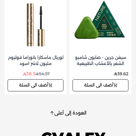
سيفن جرين - صابون شامبو
لوريال ماسكارا بانوراما فوليوم
الشعر بالأعشاب الطبيعية
مليون لاشز اسود
للعناية بفروة الرأس وتقوية
38.5
54.37
39.62
الشعر 125 جم
أضف الى السلة
أضف الى السلة
العودة إلى أعلى