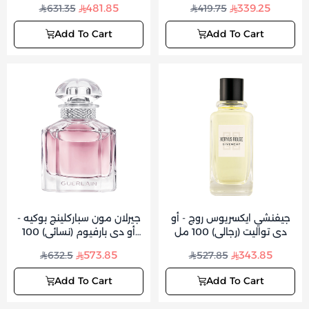
481.85
339.25
631.35
419.75
Add To Cart
Add To Cart
جيفنشي ايكسريوس روج - أو
جيرلان مون سباركلينج بوكيه -
دي تواليت (رجالي) 100 مل
أو دي بارفيوم (نسائي) 100
مل
573.85
343.85
632.5
527.85
Add To Cart
Add To Cart