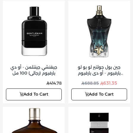
جين بول جولتير لو بو لو
جيفنشي جينتلمن - أو دي
بارفيوم - أو دي بارفيوم
بارفيوم (رجالي) 100 مل
انتينس (رجالي) 125 مل
631.35
414.78
688.85
Add To Cart
Add To Cart