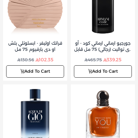
جورجيو ارماني ارماني كود - أو
فرانك اوليفر - ابسلوتلي بلش
دي تواليت (رجالي) 75 مل قابل
او دي بارفيوم 75 مل
لإعادة التعبئة
102.35
339.25
130.56
465.75
Add To Cart
Add To Cart