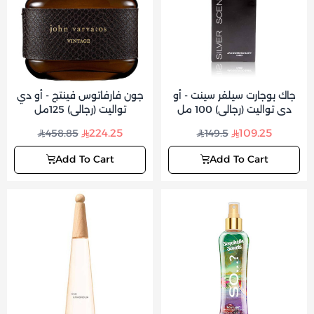
جاك بوجارت سيلفر سينت - أو
جون فارفاتوس فينتج - أو دي
دي تواليت (رجالي) 100 مل
تواليت (رجالي) 125مل
224.25
109.25
458.85
149.5
Add To Cart
Add To Cart