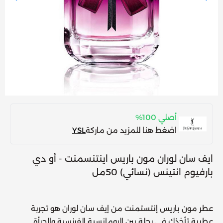
أصلي 100%
اضغط هنا للمزيد من ماركة
YSL
ايف سان لوران مون باريس اينتنسمنت - أو دي
بارفيوم انتينس (نسائي) 50مل
عطر مون باريس إنتستمنت من إيف سان لوران
هو تجربة
عطرية تأخذك في رحلة بين الرومانسية الفرنسية والجرأة