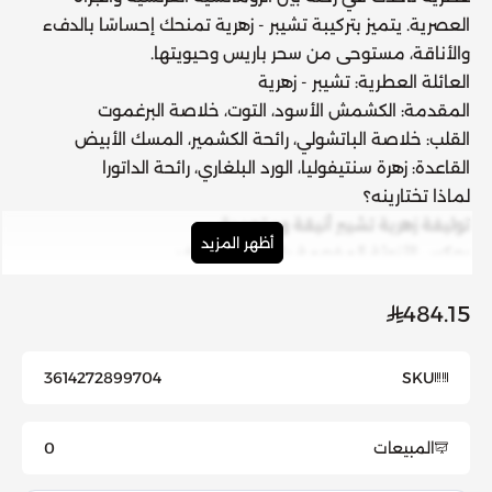
العصرية. يتميز بتركيبة
تشيبر - زهرية
تمنحك إحساسًا بالدفء
والأناقة، مستوحى من سحر باريس وحيويتها.
العائلة العطرية:
تشيبر - زهرية
المقدمة:
الكشمش الأسود، التوت، خلاصة البرغموت
القلب:
خلاصة الباتشولي، رائحة الكشمير، المسك الأبيض
القاعدة:
زهرة سنتيفوليا، الورد البلغاري، رائحة الداتورا
لماذا تختارينه؟
توليفة زهرية تشيبر أنيقة ومتجددة
أظهر المزيد
يعكس الأنوثة المفعمة بالحياة والشغف
مناسب لجميع الأوقات والمناسبات
زجاجة بتصميم فاخر مستوحى من سحر باريس
484.15
اكتشفي عبير الجرأة والأنوثة مع مون باريس إنتستمنت من
إيف سان لوران.
3614272899704
SKU
المبيعات
0