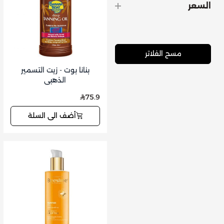
السعر
مسح الفلاتر
بنانا بوت - زيت التسمير
الذهبي
75.9
أضف الى السلة