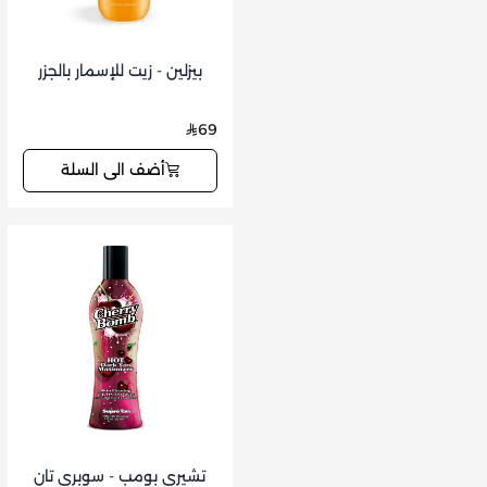
بيزلين - زيت للإسمار بالجزر
69
أضف الى السلة
تشيري بومب - سوبري تان