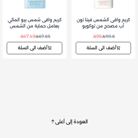
كريم واقى الشمس فيتا تون
كريم واقى شمس بيو المائي
أب مصحح من توكوبو
بعامل حماية من الشمس
SPF50 مائي - 50 مل من
47.49
98
67.85
119.6
توكوبو
أضف الى السلة
أضف الى السلة
العودة إلى أعلى