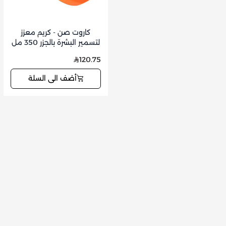
كاروت صن - كريم معزز
لتسمير البشرة بالجزر 350 مل
120.75
أضف الى السلة