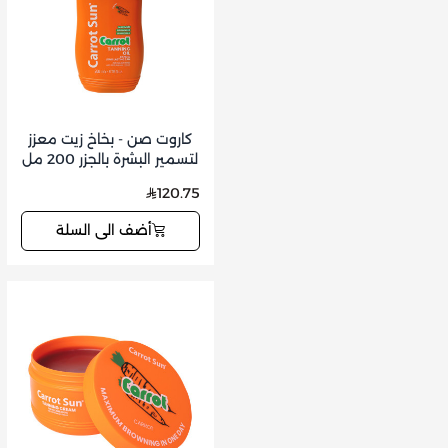
كاروت صن - بخاخ زيت معزز
لتسمير البشرة بالجزر 200 مل
120.75
أضف الى السلة