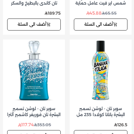
شمس اير فيت عامل حماية
تان كاندي بالبطيخ والسكر
SPF30 بخلاصة السنتيلا
250 مل
45.88
189.75
65.55
أضف الى السلة
أضف الى السلة
سوبر تان - لوشن تسمير
سوبر تان - لوشن تسمير
البشرة بانانا كولادا 235 مل
البشرة تان فوريفر كاشمير ألترا
بلاك 400مل
117.74
353.05
126.5