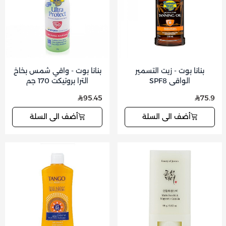
بنانا بوت - زيت التسمير
بنانا بوت - واقي شمس بخاخ
الواقي SPF8
الترا بروتيكت 170 جم
95.45
75.9
أضف الى السلة
أضف الى السلة