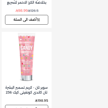
بخلاصة الكرز الاحمر لتسريع
تسمير البشرة
98.99
126.5
أضف الى السلة
سوبر تان - كريم تسمير البشرة
تان كاندي كونفيتي كيك 236
مل
198.95