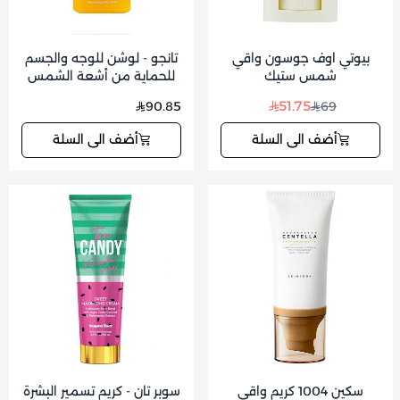
بيوتي اوف جوسون واقي
تانجو - لوشن للوجه والجسم
شمس ستيك
للحماية من أشعة الشمس
200مل
51.75
90.85
69
أضف الى السلة
أضف الى السلة
سكين 1004 كريم واقي
سوبر تان - كريم تسمير البشرة