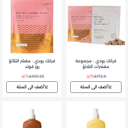
فرانك بودي - مجموعة
فرانك بودي - مقشر التلألؤ
مقشرات التلالؤ
روز قولد
15
19
109.25
172.5
أضف الى السلة
أضف الى السلة