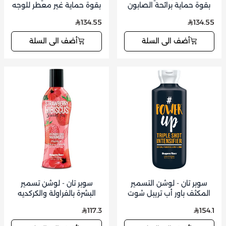
بقوة حماية برائحة الصابون
بقوة حماية غير معطر للوجه
للوجه
134.55
134.55
أضف الى السلة
أضف الى السلة
سوبر تان - لوشن التسمير
سوبر تان - لوشن تسمير
المكثف باور أب تريبل شوت
البشرة بالفراولة والكركديه
300 مل
سويت تي 235 مل
117.3
154.1