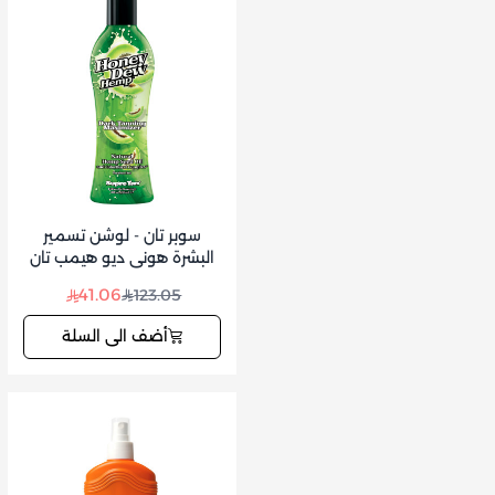
سوبر تان - لوشن تسمير
البشرة هوني ديو هيمب تان
داكن 235 مل
41.06
123.05
أضف الى السلة