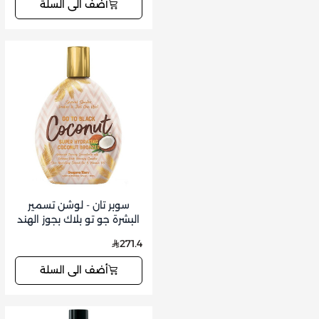
أضف الى السلة
سوبر تان - لوشن تسمير
البشرة جو تو بلاك بجوز الهند
350 مل
271.4
أضف الى السلة