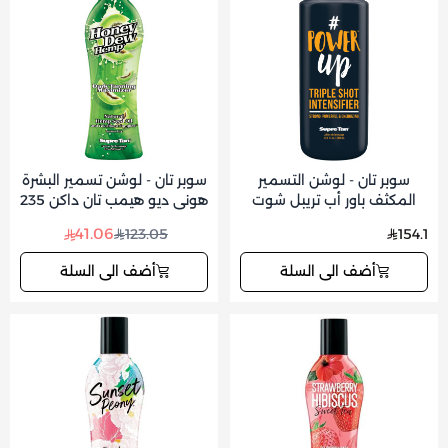
سوبر تان - لوشن التسمير
سوبر تان - لوشن تسمير البشرة
المكثف باور أب تريبل شوت
هوني ديو هيمب تان داكن 235
300 مل
مل
41.06
123.05
154.1
أضف الى السلة
أضف الى السلة