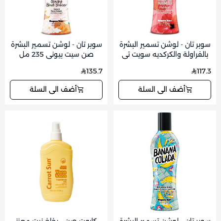
سوبر تان - لوشن تسمير البشرة
سوبر تان - لوشن تسمير البشرة
بالفراولة والكركديه سويت تي
صن سيت بيوني 235 مل
235 مل
135.7
117.3
أضف الى السلة
أضف الى السلة