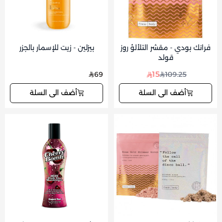
فرانك بودي - مقشر التلألؤ روز
بيزلين - زيت للإسمار بالجزر
قولد
15
69
109.25
أضف الى السلة
أضف الى السلة