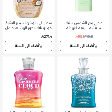
واقي من الشمس ستيك
سوبر تان - لوشن تسمير البشرة
منعشة سريعة التهدئة
جو تو بلاك بجوز الهند 350 مل
بخلاصة السيكا من توكوبو
98
271.4
119.6
أضف الى السلة
أضف الى السلة