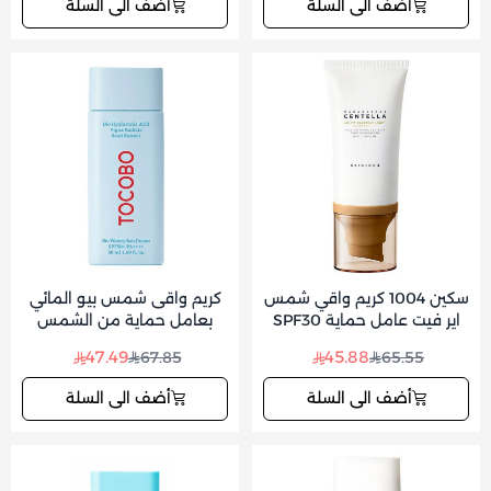
أضف الى السلة
أضف الى السلة
سكين 1004 كريم واقي شمس
كريم واقى شمس بيو المائي
اير فيت عامل حماية SPF30
بعامل حماية من الشمس
بخلاصة السنتيلا
SPF50 مائي - 50 مل من
47.49
45.88
67.85
65.55
توكوبو
أضف الى السلة
أضف الى السلة