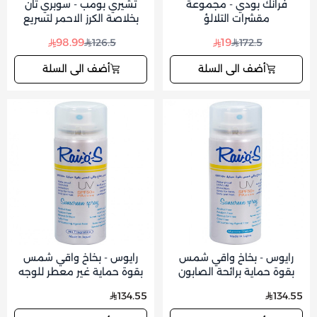
فرانك بودي - مجموعة
تشيري بومب - سوبري تان
مقشرات التلالؤ
بخلاصة الكرز الاحمر لتسريع
تسمير البشرة
98.99
19
126.5
172.5
أضف الى السلة
أضف الى السلة
رايوس - بخاخ واقي شمس
رايوس - بخاخ واقي شمس
بقوة حماية برائحة الصابون
بقوة حماية غير معطر للوجه
للوجه
134.55
134.55