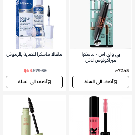
بي واي اس - ماسكرا
مافالا ماسكرا للعناية بالرموش
ميراكولوس لاش
69
79.35
72.45
أضف الى السلة
أضف الى السلة