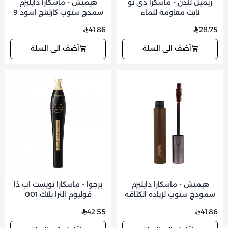
ريميل لندن - ماسكرا دي تو
هيميش - ماسكارا دايليزم
نايت مقاومة للماء
سمدج ستوب كارلينج اسود 9
جم
41.86
28.75
أضف الى السلة
أضف الى السلة
هيميش - ماسكارا دايليزم
برجوا - ماسكارا تويست اب ذا
سمودج ستوب لزياده الكثافه
فوليوم الترا بلاك 001
بني 9 جم
42.55
41.86