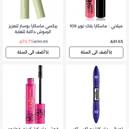
ميلاني - ماسكارا بلاك نوير 108
بيكسي ماسكارا بوستر لتعزيز
الرموش داكنة للغاية
74.75
90.85
81.65
أضف الى السلة
أضف الى السلة