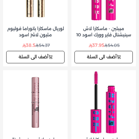
ميبلين - ماسكارا لاش
لوريال ماسكارا بانوراما فوليوم
سينيشنال فاير وورك اسود 10
مليون لاشز اسود
مل
38.5
37.95
54.37
54.05
أضف الى السلة
أضف الى السلة