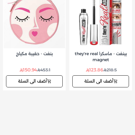
بينفت - ماسكرا they're real
بنفت - حقيبة مكياج
magnet
150.94
123.86
453.1
218.5
أضف الى السلة
أضف الى السلة