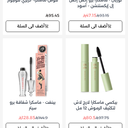
لوريال - ماسكارا برو إكس إكس
قوش-ماسكرا- كريزي فوليوم
إل إيكستنشن – أسود
47.15
95.45
93.15
أضف الى السلة
أضف الى السلة
بيكسي ماسكارا لارج لاش
بينفت - ماسكرا شفافة برو
لتكثيف الرموش 12 مل
سيتر
128.85
80.5
144.9
97.75