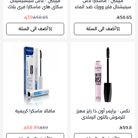
ميبلين - ماسكارا لاش
ميبلين - لاش سينسيشينال
سينيشنال فاير وورك ضد الماء
سكاي هاي ماسكارا فري بلاك
اسود 10 مل
39
58.65
58.65
أضف الى السلة
أضف الى السلة
نكس - برايمر أون ذا رايز معزز
مافالا ماسكرا كريمية
للرموش باللون الرمادي
والأسود 10 مل
58.99
69
59.8