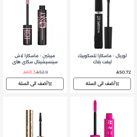
لوريال - ماسكارا تلسكوبيك
ميبلين - ماسكارا لاش
ليفت بلاك
سينسيشينال سكاي هاي
كوزمك - اسود
48.3
52.9
50.72
أضف الى السلة
أضف الى السلة