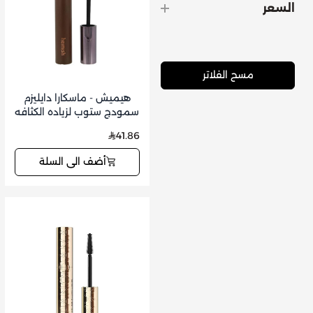
السعر
مسح الفلاتر
هيميش - ماسكارا دايليزم
سمودج ستوب لزياده الكثافه
بني 9 جم
41.86
أضف الى السلة