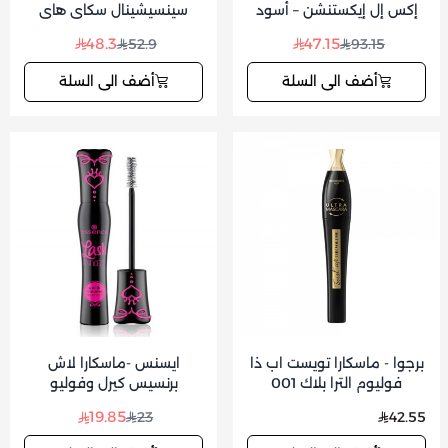
إكس إل إيكستنشن – أسود
سينسيشينال سكاي هاي
كوزمك - اسود
48.3
47.15
52.9
93.15
أضف الى السلة
أضف الى السلة
برجوا - ماسكارا تويست اب ذا
ايسنس -ماسكارا لاش
فوليوم الترا بلاك 001
برنسيس كيرل وفوليو
19.85
23
42.55