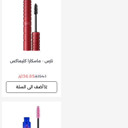
نارس - ماسكارا كليماكس
136.85
154.1
أضف الى السلة