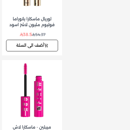
لوريال ماسكارا بانوراما
فوليوم مليون لاشز اسود
38.5
54.37
أضف الى السلة
ميبلين - ماسكارا لاش