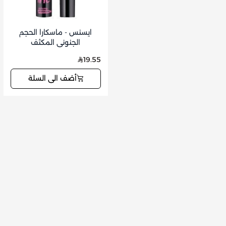
ايسنس - ماسكارا الحجم
الجنوني المكثف
19.55
أضف الى السلة