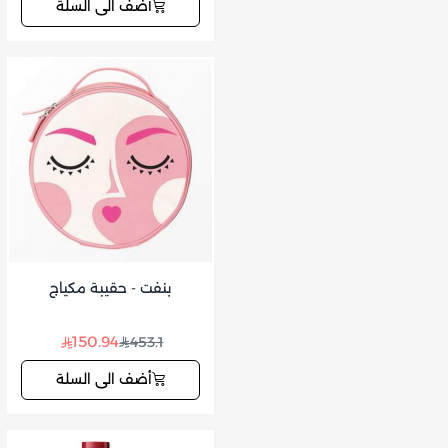
أضف الى السلة
بنفت - حقيبة مكياج
150.94
453.1
أضف الى السلة