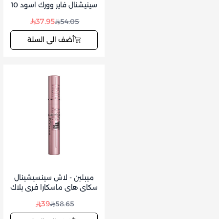
سينيشنال فاير وورك اسود 10
مل
37.95
54.05
أضف الى السلة
ميبلين - لاش سينسيشينال
سكاي هاي ماسكارا فري بلاك
39
58.65