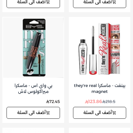
أضف الى السلة
أضف الى السلة
بينفت - ماسكرا they're real
بي واي اس - ماسكرا
magnet
ميراكولوس لاش
123.86
72.45
218.5
أضف الى السلة
أضف الى السلة