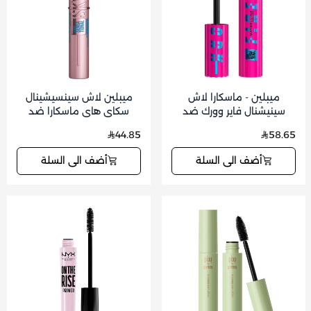
ميبلين - ماسكارا لاش
ميبلين لاش سينسيشينال
سينيشنال فاير وورك ضد
سكاي هاي ماسكارا ضد
الماء اسود 10 مل
الماء فري بلاك
44.85
58.65
أضف الى السلة
أضف الى السلة