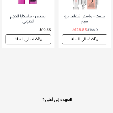
بينفت - ماسكرا شفافة برو
ايسنس - ماسكارا الحجم
سيتر
الجنوني
128.85
19.55
144.9
أضف الى السلة
أضف الى السلة
العودة إلى أعلى