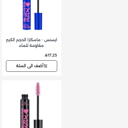
ايسنس - ماسكارا الحجم الكبير
مقاومة للماء
17.25
أضف الى السلة