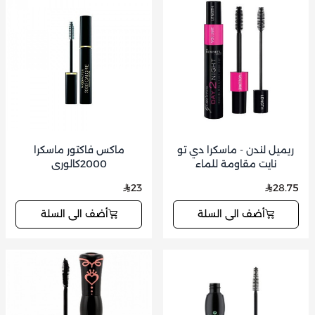
ريميل لندن - ماسكرا دي تو
ماكس فاكتور ماسكرا
نايت مقاومة للماء
2000كالوري
23
28.75
أضف الى السلة
أضف الى السلة