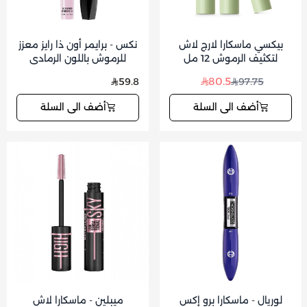
بيكسي ماسكارا لارج لاش
نكس - برايمر أون ذا رايز معزز
لتكثيف الرموش 12 مل
للرموش باللون الرمادي
والأسود 10 مل
80.5
59.8
97.75
أضف الى السلة
أضف الى السلة
لوريال - ماسكارا برو إكس
ميبلين - ماسكارا لاش