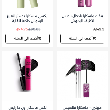
بنفت ماسكارا بادجال باونس
بيكسي ماسكارا بوستر لتعزيز
لتكثيف الرموش
الرموش داكنة للغاية
74.75
90.85
149.5
أضف الى السلة
أضف الى السلة
ميبلين - ماسكارا فالسيس
نكس ماسكار اون ذا رايس