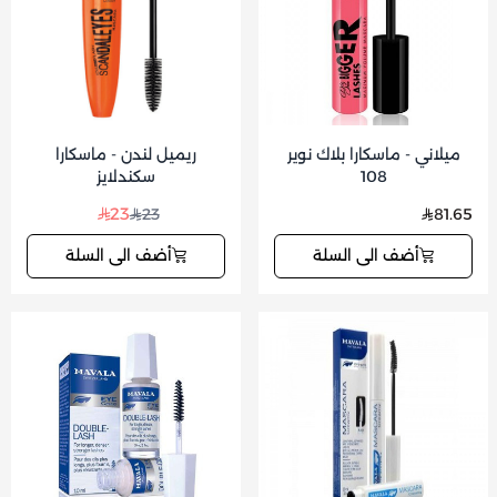
ميلاني - ماسكارا بلاك نوير
ريميل لندن - ماسكارا
108
سكندلايز
23
23
81.65
أضف الى السلة
أضف الى السلة