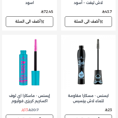
لاش ليفت – أسود
اسود
72.45
43.7
أضف الى السلة
أضف الى السلة
ايسنس - مسكارا مقاومة
إيسنس - ماسكارا اي لوف
للماء لاش برنسيس
اكستريم كريزي فوليوم
مقاوم للماء
13
20.7
23