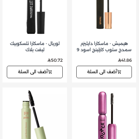
هيميش - ماسكارا دايليزم
لوريال - ماسكارا تلسكوبيك
سمدج ستوب كارلينج اسود 9
ليفت بلاك
جم
50.72
41.86
أضف الى السلة
أضف الى السلة