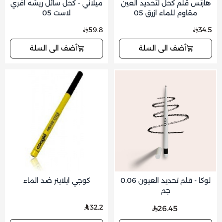
هارتس قلم كحل لتحديد العين
ميلاني - كحل سائل ريشه افري
مقاوم للماء ازرق 05
لاست 05
59.8
34.5
أضف الى السلة
أضف الى السلة
لوكا - قلم تحديد العيون 0.06
كوجي ايلاينر ضد الماء
جم
32.2
26.45