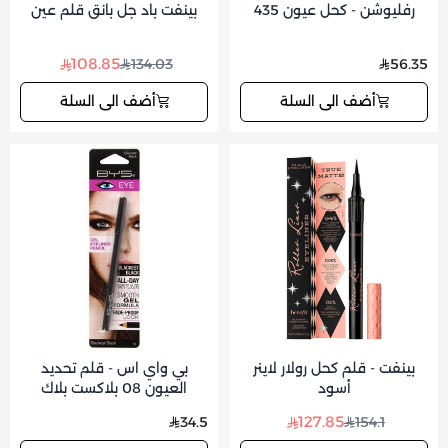
رفليوشن - كحل عيون 435
بينفت باد جل بانق قلم عين
108.85
134.03
56.35
أضف الى السلة
أضف الى السلة
بينفت - قلم كحل رولار لاينر
بي واي اس - قلم تحديد
أسود
العيون 08 بلاكست بلاك
127.85
34.5
154.1