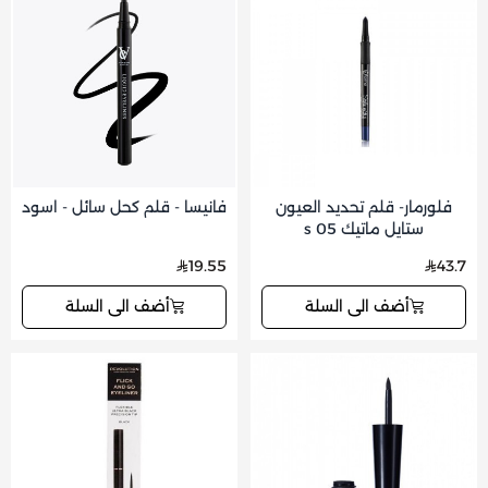
فلورمار- قلم تحديد العيون
فانيسا - قلم كحل سائل - اسود
ستايل ماتيك s 05
19.55
43.7
أضف الى السلة
أضف الى السلة