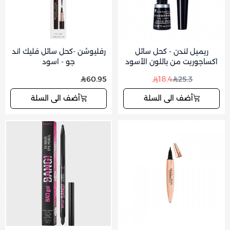
ريميل لندن - كحل سائل
رفليوشن -كحل سائل فليك اند
اكساجوريت من باللون الأسود
جو - اسود
18.4
60.95
25.3
أضف الى السلة
أضف الى السلة