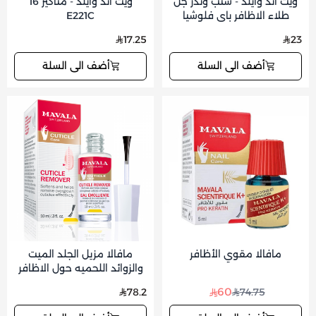
ويت اند وايلد - ستب وندر جل
ويت اند وايلد - مناكير 16
طلاء الاظافر باي فلوشيا
E221C
17.25
23
أضف الى السلة
أضف الى السلة
مافالا مقوي الأظافر
مافالا مزيل الجلد الميت
والزوائد اللحميه حول الاظافر
60
78.2
74.75