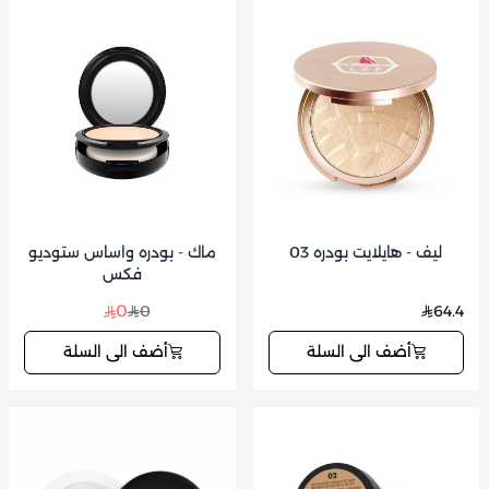
ليف - هايلايت بودره 03
ماك - بودره واساس ستوديو
فكس
0
0
64.4
أضف الى السلة
أضف الى السلة