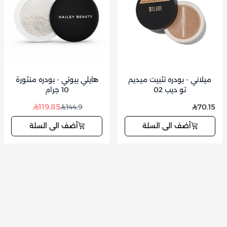
ميلاني - بودره تثبيت ميديم
هايلي بيوتي - بودره منثورة
تو ديب 02
10 جرام
119.85
144.9
70.15
أضف الى السلة
أضف الى السلة