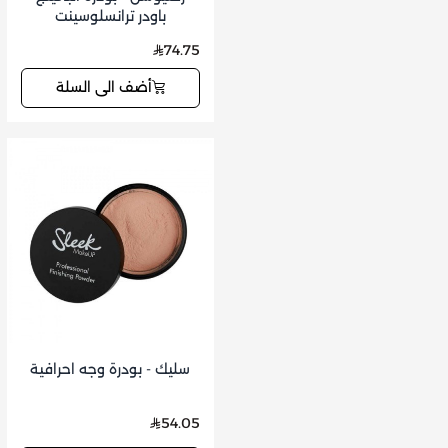
باودر ترانسلوسينت
74.75
أضف الى السلة
سليك - بودرة وجه احرافية
54.05