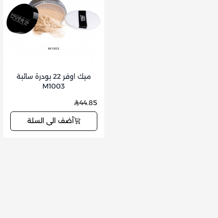
ميك اوفر 22 بودرة سائبة
M1003
44.85
أضف الى السلة