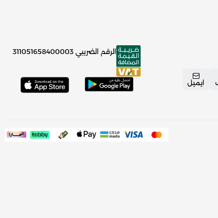
الرقم الضريبي
311051658400003
ايميل