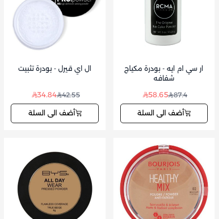
ار سي ام ايه - بودرة مكياج
ال اي قيرل - بودرة تثبيت
شفافه
34.84
58.65
42.55
87.4
أضف الى السلة
أضف الى السلة