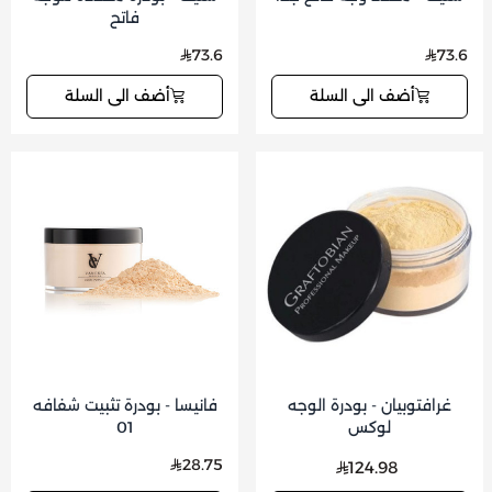
فاتح
73.6
73.6
أضف الى السلة
أضف الى السلة
غرافتوبيان - بودرة الوجه
فانيسا - بودرة تثبيت شفافه
لوكس
01
28.75
124.98