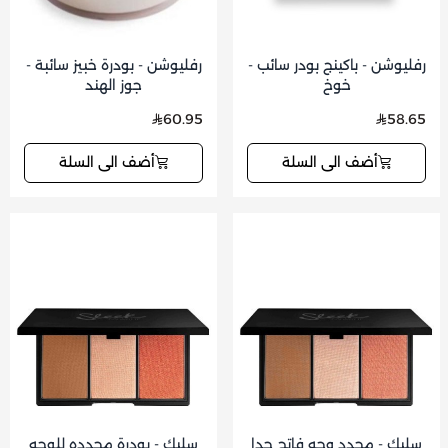
رفليوشن - باكينج بودر سائب -
رفليوشن - بودرة خبيز سائبة -
خوخ
جوز الهند
60.95
58.65
أضف الى السلة
أضف الى السلة
سليك - محدد وجه فاتح جدا
سليك - بودرة محدده للوجه