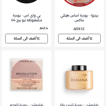
برجوا - بودرة اساس هيلثي
بي واي اس - بودرة
ماكس
مضغوطة ترو بيج 04
41.4
39.12
أضف الى السلة
أضف الى السلة
رفليوشن - بودرة تثبيت بنانا
رفليوشن - بودرة للوجه