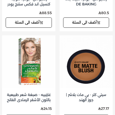
DE BAKING
كنسيل اند فكس ستنج بودر
لايت بينك
88.55
80.5
أضف الى السلة
أضف الى السلة
سيتي كلر - بي مات بلاشر |
غارنييه - صبغة شعر طبيعية
جوز الهند
باللون الأشقر الرمادي الفاتح
24.15
27.17