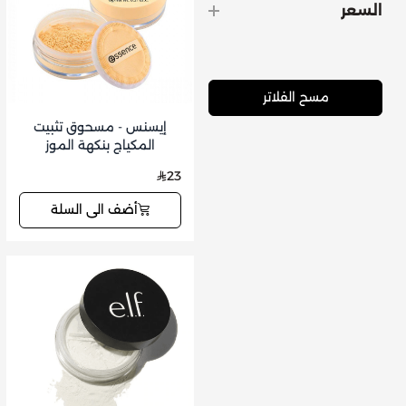
السعر
مسح الفلاتر
إيسنس - مسحوق تثبيت
المكياج بنكهة الموز
23
أضف الى السلة