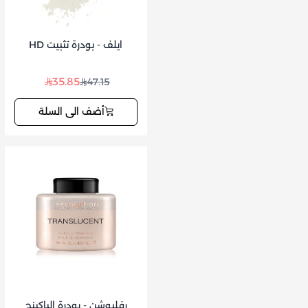
ايلف - بودرة تثبيت HD
35.85
47.15
أضف الى السلة
رفليوشن - بودرة الباكينج