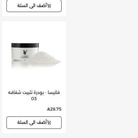
أضف الى السلة
فانيسا - بودرة تثبيت شفافه
03
28.75
أضف الى السلة