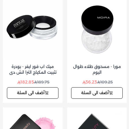
مورا - مسحوق طلاء طوال
ميك اب فور ايفر - بودرة
اليوم
تثبيت المكياج الترا اتش دي
182.85
36.23
189.75
109.25
أضف الى السلة
أضف الى السلة