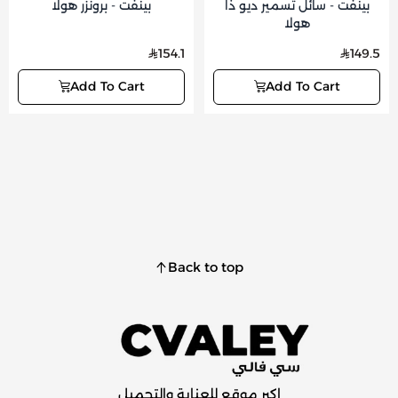
بينفت - سائل تسمير ديو ذا
بينفت - برونزر هولا
هولا
154.1
149.5
Add To Cart
Add To Cart
Back to top
اكبر موقع للعناية والتجميل