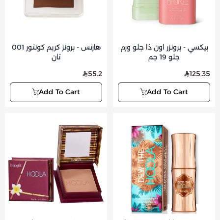
بيكسي - برونزر اون ذا جلو ورم
هارتس - برونز كريم كونتور 001
جلو 19 جم
تان
55.2
125.35
Add To Cart
Add To Cart