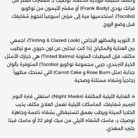
وكشف الطبقة الوردية الناعمة. نوصيكِ بـ: مقشرات السكر من
فرانك بودي (Frank Body) أو مقشر الليمون من توكوبو
(Tocobo). استخدميها مرة إلى مرتين أسبوعياً لتجهيز شفايفك
قبل وضع الروج.
3. التوريد والمظهر الزجاجي (Tinting & Glazed Look): اجمعي
بين العناية والمكياج. إذا كنتِ تبحثين عن لون حيوي مع ترطيب
مكثف، فإن المرطبات الملونة (Tinted Balms) هي خيارك الأمثل.
الخيار التريندي: جربي مجموعة توكوبو (Tocobo) المتوفرة بألوان
جذابة (مثل Rose Burn و Carrot Cake) التي تمنحك مظهراً
زجاجياً وشفاه ممتلئة وصحية.
4. العناية الليلية المكثفة (Night Masks): استغلي فترة النوم
لترميم شفايفك. الماسكات الليلية تعمل كعلاج مكثف يذيب
الخلايا الميتة ويرطب بعمق لتستيقظي بشفاه ناعمة وجاهزة.
نوصيكِ بـ: ماسك الشفاه الليلي من ميك اوفر 22 أو ماسك فيتا
جليزد المغذي.