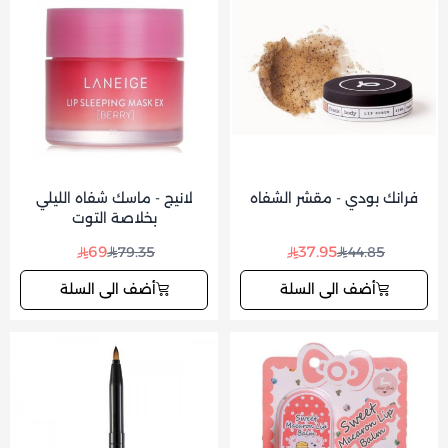
فرانك بودي - مقشر الشفاه
لانيج - ماسك شفاه الليلي
بخلاصة التوت
69
37.95
79.35
44.85
أضف الى السلة
أضف الى السلة