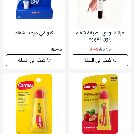
فرانك بودي - صبغة شفاه
كيو في مرطب شفاه
بلون القهوة
46
34.5
57.5
أضف الى السلة
أضف الى السلة