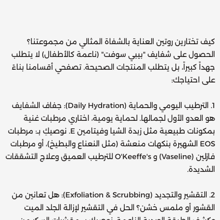
كيف تختارين روتين العناية بالشفاة المثالي من مجموعتنا؟
الحصول على شفايف "بيبي سوفت" (ناعمة كالأطفال) لا يتطلب
جهداً كبيراً، بل يتطلب المنتجات الصحيحة. تصفحي أقسامنا بناءً
على احتياجك:
1. الترطيب اليومي والحماية (Daily Hydration): جفاف الشفايف
هو العدو الأول لجمالها. لحماية يومية، اختاري مرطبات غنية
بمكونات طبيعية مثل زبدة الشيا وفيتامين E. نوصيكِ بـ: مرطبات
EOS الشهيرة بنكهات منعشة (مثل النعناع والبطيخ)، أو مرطبات
فازلين (Vaseline) و O'Keeffe's للترطيب العميق وعلاج التشققات
الشديدة.
2. التقشير والتجديد (Exfoliation & Scrubbing): هل تعانين من
القشور أو ملمس خشن؟ الحل في التقشير لإزالة الجلد الميت