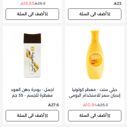
18.85
25.3
23
أضف الى السلة
أضف الى السلة
ديلي سنت - معطر كولونيا
اجمل - بودرة دهن العود
إنديان سمر للاستخدام اليومي
معطرة للجسم - 35 جم
125 مل
10.84
27.6
25.3
أضف الى السلة
أضف الى السلة