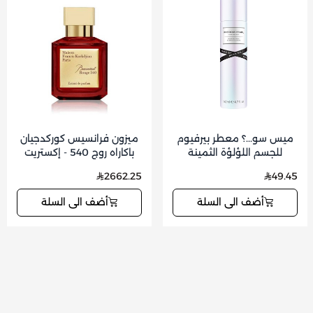
ميس سو...؟ معطر بيرفيوم
ميزون فرانسيس كوركدجيان
للجسم اللؤلؤة الثمينة
باكاراه روج 540 - إكستريت
دي برفيوم - 70 مل
2662.25
49.45
أضف الى السلة
أضف الى السلة