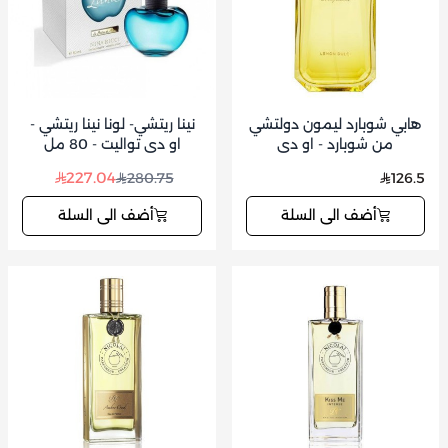
هابي شوبارد ليمون دولتشي
نينا ريتشي- لونا نينا ريتشي -
من شوبارد - او دي
او دي تواليت - 80 مل
برفيوم-100مل
227.04
280.75
126.5
أضف الى السلة
أضف الى السلة