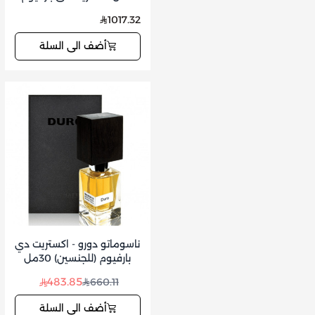
للجنسين 100ملي
1017.32
أضف الى السلة
ناسوماتو دورو - اكستريت دي
بارفيوم (للجنسين) 30مل
483.85
660.11
أضف الى السلة