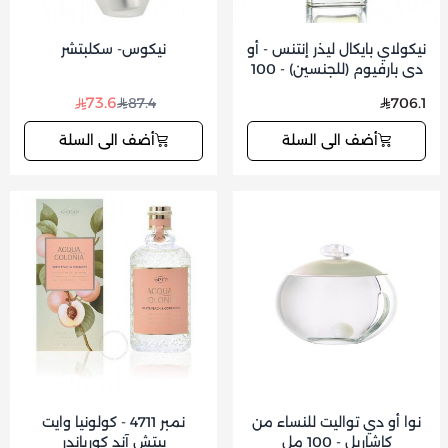
نيكولاي بايكال ليذر إنتنس - أو
نيكوس- سكلبتشر
دي بارفيوم (للجنسين) - 100
مل
73.6
87.4
706.1
أضف الى السلة
أضف الى السلة
نوا أو دي تواليت للنساء من
نمبر 4711 - كولونيا وايت
كاشاريل - 100 مل
بيتش آند كورياندر