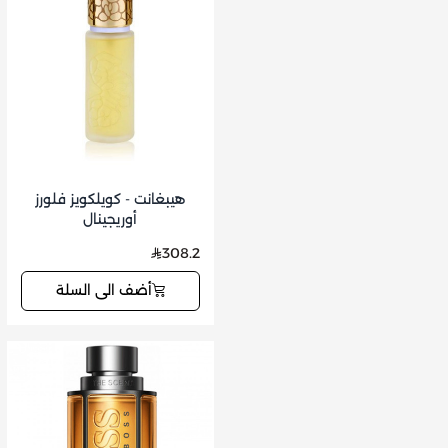
هيبغانت - كويلكويز فلورز
أوريجينال
308.2
أضف الى السلة