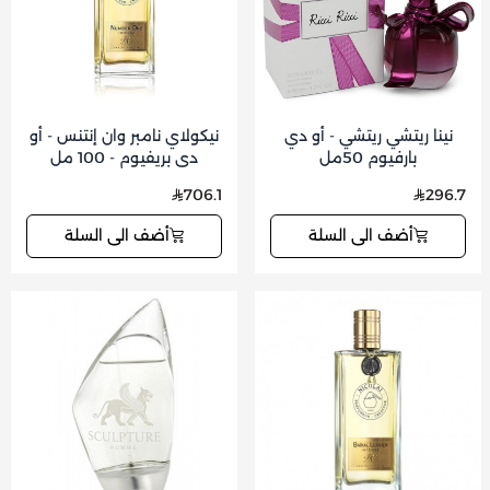
نينا ريتشي ريتشي - أو دي
نيكولاي نامبر وان إنتنس - أو
بارفيوم 50مل
دي بريفيوم - 100 مل
706.1
296.7
أضف الى السلة
أضف الى السلة