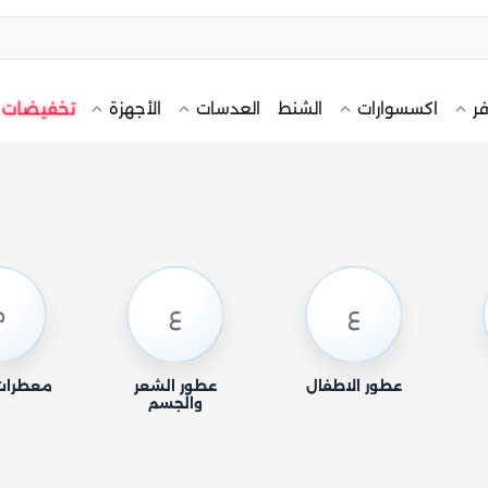
تخفيضات
فر
اكسسوارات
الشنط
العدسات
الأجهزة
ع
ع
م
عطور الاطفال
عطور الشعر
معطرات 
والجسم