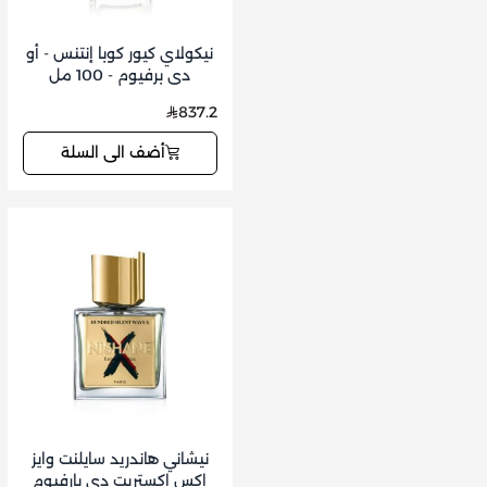
نيكولاي كيور كوبا إنتنس - أو
دي برفيوم - 100 مل
837.2
أضف الى السلة
نيشاني هاندريد سايلنت وايز
اكس اكستريت دي بارفيوم