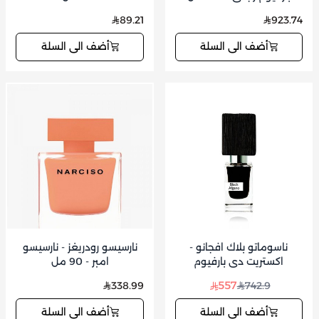
89.21
923.74
أضف الى السلة
أضف الى السلة
ناسوماتو بلاك افجانو -
نارسيسو رودريغز - نارسيسو
اكستريت دي بارفيوم
امبر - 90 مل
(للجنسين) 30مل
557
338.99
742.9
أضف الى السلة
أضف الى السلة