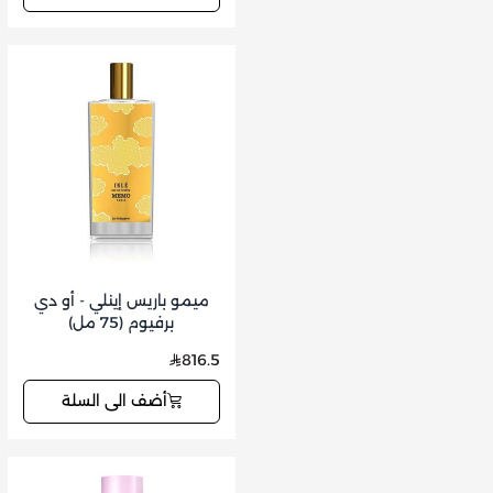
ميمو باريس إينلي - أو دي
برفيوم (75 مل)
816.5
أضف الى السلة