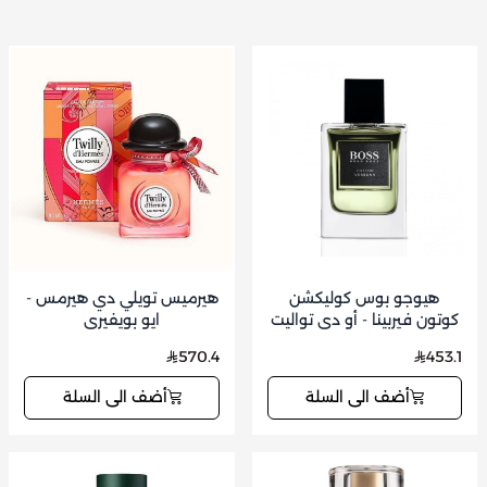
هيوجو بوس كوليكشن
هيرميس تويلي دي هيرمس -
كوتون فيربينا - أو دي تواليت
ايو بويفيري
(رجالي) 50 مل
570.4
453.1
أضف الى السلة
أضف الى السلة