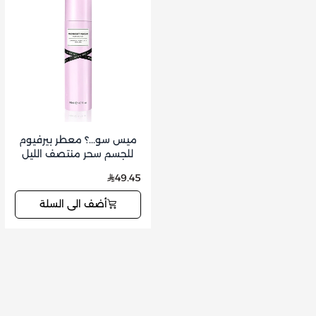
ميس سو...؟ معطر بيرفيوم
للجسم سحر منتصف الليل
49.45
أضف الى السلة