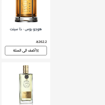
هوجو بوس - ذا سينت
262.2
أضف الى السلة