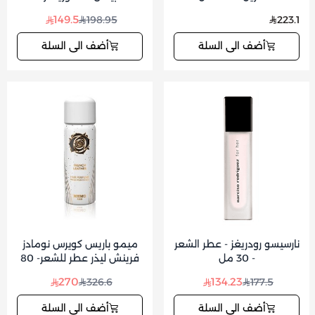
149.5
198.95
223.1
أضف الى السلة
أضف الى السلة
نارسيسو رودريغز - عطر الشعر
ميمو باريس كويرس نومادز
- 30 مل
فرينش ليذر عطر للشعر- 80
مل
270
134.23
326.6
177.5
أضف الى السلة
أضف الى السلة