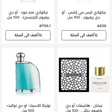
نيكولاي كيس مي إنتنس - أو
نيكولاي عنبر عود - أو دي
دي برفيوم - 100 مل
برفيوم (للجنسين) - 100 مل
706.1
828
أضف الى السلة
أضف الى السلة
نيشان - هاشيفات أو دي
نوتيكا كلاسيك- او دي تواليت-
بارفيوم رجالي - 100 مل
100 مل