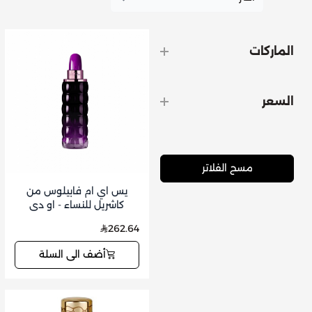
الماركات
السعر
مسح الفلاتر
يس اي ام فابيلوس من
كاشريل للنساء - او دي
برفيوم - 75 مل
262.64
أضف الى السلة