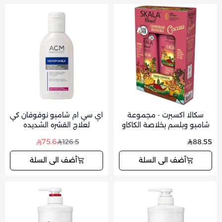
سكالا اكسبرت - مجموعة
اي سي ام شامبو نوفوفان كي
شامبو وبلسم بخلاصة الكاكاو
لعلاج القشره الشديده
325x325 مل
75.6
126.5
88.55
أضف الى السلة
أضف الى السلة