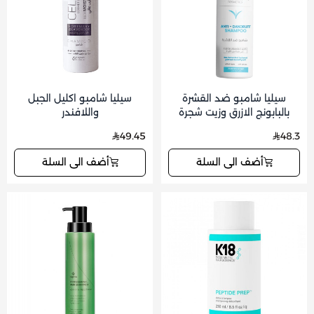
سيليا شامبو ضد القشرة
سيليا شامبو اكليل الجبل
بالبابونج الازرق وزيت شجرة
واللافندر
الشاي 350 مل
49.45
48.3
أضف الى السلة
أضف الى السلة