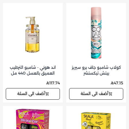
كولاب شامبو جاف برو سيريز
اند هوني - شامبو الترطيب
بيتش تيكستشر
العميق بالعسل 440 مل
117.74
47.15
أضف الى السلة
أضف الى السلة