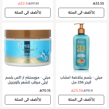
500+500 مل
32.6
97.81
33.35
أضف الى السلة
أضف الى السلة
ميلي - بلسم بخلاصة اعشاب
ميلي - مويستشر ار اكس بلسم
البحر 236 مل
ليلي مرطب للشعر بالزنجبيل
هاواي 340جم
25.36
70.15
75.9
أضف الى السلة
أضف الى السلة