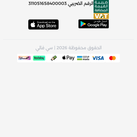
الرقم الضريبي
311051658400003
الحقوق محفوظة 2026 | سي فالي