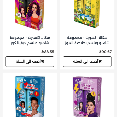
سكالا اكسبرت - مجموعة
سكالا اكسبرت - مجموعة
شامبو وبلسم بخلاصة الموز
شامبو وبلسم ديفينا كور
وفاكهة الباكوري 325x325 مل
325x325 مل
88.55
90.67
أضف الى السلة
أضف الى السلة