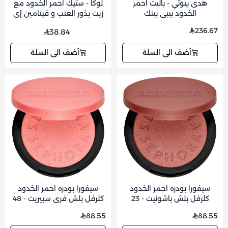
هدى بيوتي - باليت احمر
لوكا - ستيك احمر الخدود مع
الخدود بيبي بينك
زيت بذور العنب و فيتامين إي
5 جم
236.67
38.84
أضف الى السلة
أضف الى السلة
سيفورا بودره احمر الخدود
سيفورا بودره احمر الخدود
كلرفل بلش باشونيت - 23
كلرفل بلش فري سبيريت - 48
88.55
88.55