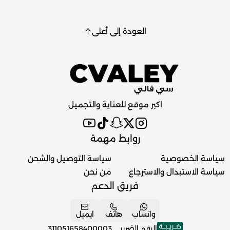
العودة إلى أعلى
اكبر موقع للعناية والتجميل
روابط مهمة
سياسة الخصوصية
سياسة التوصيل والشحن
سياسة الاستبدال والاسترجاع
من نحن
فريق الدعم
واتساب
هاتف
ايميل
الرقم الضريبي
311051658400003