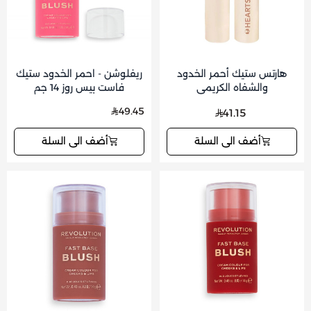
هارتس ستيك أحمر الخدود
ريفلوشن - احمر الخدود ستيك
والشفاه الكريمي
فاست بيس روز 14 جم
49.45
41.15
أضف الى السلة
أضف الى السلة