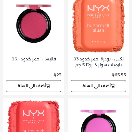
نكس - بودرة احمر خدود 03
فانيسا - احمر خدود - 06
بترميلت سونر ذا بوتا 5 جم
23
65.55
أضف الى السلة
أضف الى السلة